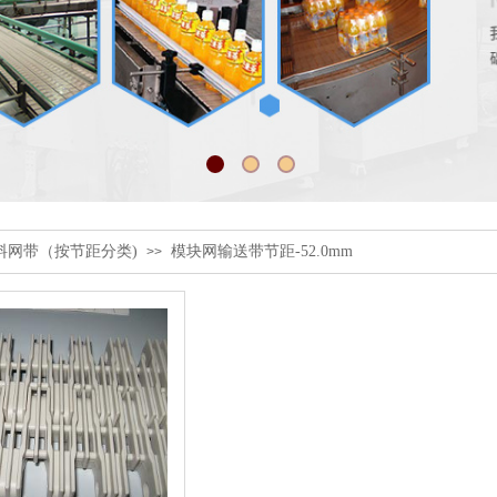
塑料网带（按节距分类)
模块网输送带节距-52.0mm
>>