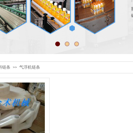
料链条
气浮机链条
>>